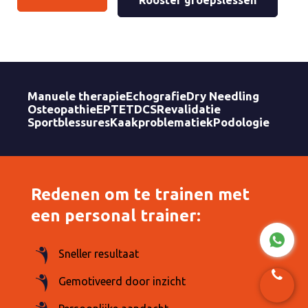
Rooster groepslessen
Manuele therapie
Echografie
Dry Needling
Osteopathie
EPTE
TDCS
Revalidatie
Sportblessures
Kaakproblematiek
Podologie
Redenen om te trainen met
een personal trainer:
Sneller resultaat
Gemotiveerd door inzicht