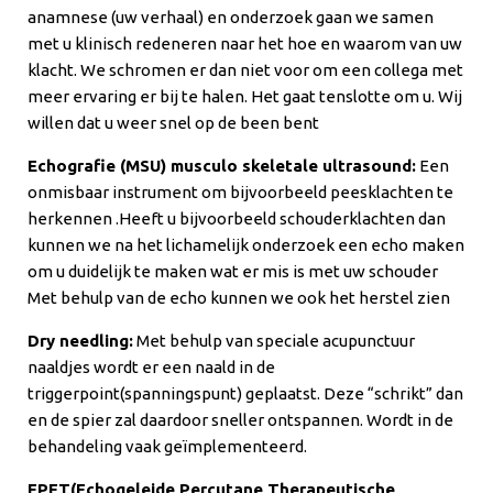
anamnese (uw verhaal) en onderzoek gaan we samen
met u klinisch redeneren naar het hoe en waarom van uw
klacht. We schromen er dan niet voor om een collega met
meer ervaring er bij te halen. Het gaat tenslotte om u. Wij
willen dat u weer snel op de been bent
Echografie (MSU) musculo skeletale ultrasound:
Een
onmisbaar instrument om bijvoorbeeld peesklachten te
herkennen .Heeft u bijvoorbeeld schouderklachten dan
kunnen we na het lichamelijk onderzoek een echo maken
om u duidelijk te maken wat er mis is met uw schouder
Met behulp van de echo kunnen we ook het herstel zien
Dry needling:
Met behulp van speciale acupunctuur
naaldjes wordt er een naald in de
triggerpoint(spanningspunt) geplaatst. Deze “schrikt” dan
en de spier zal daardoor sneller ontspannen. Wordt in de
behandeling vaak geïmplementeerd.
EPET(Echogeleide Percutane Therapeutische