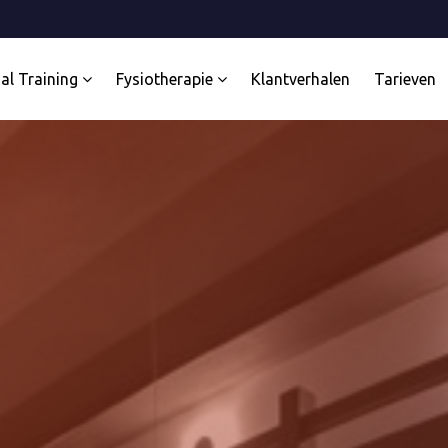
al Training
Fysiotherapie
Klantverhalen
Tarieven
rainers
Team specialisten
Referenties
al Training
Fysiotherapie
Olympische sporters
evalidatie
Osteopathie
rtbegeleiding
Dry Needling
t Academy
Manuele therapie
 Paard
Echografie
 Group PT
aining