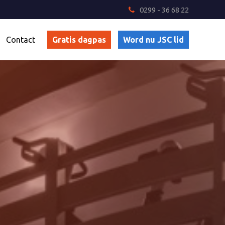
0299 - 36 68 22
Contact
Gratis dagpas
Word nu JSC lid