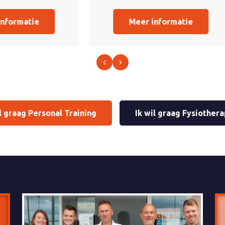
Meer informatie
Meer informatie
il graag Personal Training
Ik wil graag Fysiothera