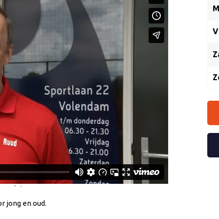
M
V
Z
Z
r jong en oud.