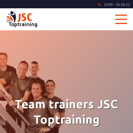
0299 - 36 68 22
Team trainers JSC
Toptraining