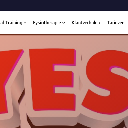
al Training
Fysiotherapie
Klantverhalen
Tarieven
rainers
Team specialisten
Referenties
al Training
Fysiotherapie
Olympische sporters
evalidatie
Osteopathie
rtbegeleiding
Dry Needling
t Academy
Manuele therapie
 Paard
Echografie
 Group PT
aining