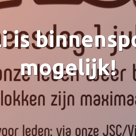
li is binnens
mogelijk!